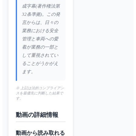
成字幕(著作権法第
32条準拠)。この発
言からは、日々の
業務における安全
管理と車両への愛
着が業務の一部と
して重視されてい
ることがうかがえ
ます。
※ 上記は法的コンプライアン
スを最優先に判断した結果で
す。
動画の詳細情報
動画から読み取れる