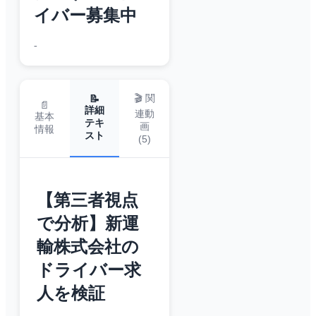
イバー募集中
-
🎬 関
📝
📄
詳細
連動
基本
テキ
画
情報
スト
(
5
)
【第三者視点
で分析】新運
輸株式会社の
ドライバー求
人を検証