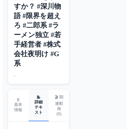
すか？ #深川物
語 #限界を超え
ろ #二郎系 #ラ
ーメン独立 #若
手経営者 #株式
会社夜明け #G
系
-
🎬 関
📝
📄
詳細
連動
基本
テキ
画
情報
スト
(
5
)