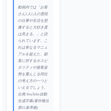
動画内では「お客
さん1人1人の普段
の仕事や生活を想
像すると大好き度
は高まる。」と語
られています。こ
れは単なるマニュ
アルを超えた、顧
客に対するホスピ
タリティや接客姿
勢を重んじる同社
の考え方の一つと
いえるでしょう。
出典:YouTube自動
生成字幕(著作権法
第32条準拠)