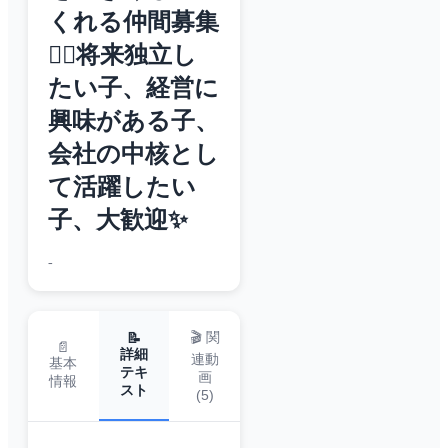
くれる仲間募集
❤️‍🔥将来独立し
たい子、経営に
興味がある子、
会社の中核とし
て活躍したい
子、大歓迎✨
-
🎬 関
📝
📄
詳細
連動
基本
テキ
画
情報
スト
(
5
)