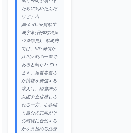
働く仲間を増やす
ために始めたんだ
けど」出
典:YouTube自動生
成字幕(著作権法第
32条準拠)。動画内
では、SNS発信が
採用活動の一環で
あると語られてい
ます。経営者自ら
が情報を発信する
求人は、経営陣の
意図を直接感じら
れる一方、応募側
も自分の志向がそ
の環境に合致する
かを見極める必要