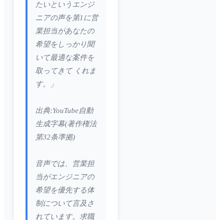
たいというエンジ
ニアの声を第1に営
業担当があなたの
希望をしっかり聞
いて最適な案件を
取ってきて くれま
す。」
出典:YouTube自動
生成字幕(著作権法
第32条準拠)
音声では、営業担
当がエンジニアの
希望を優先する体
制について言及さ
れています。求職