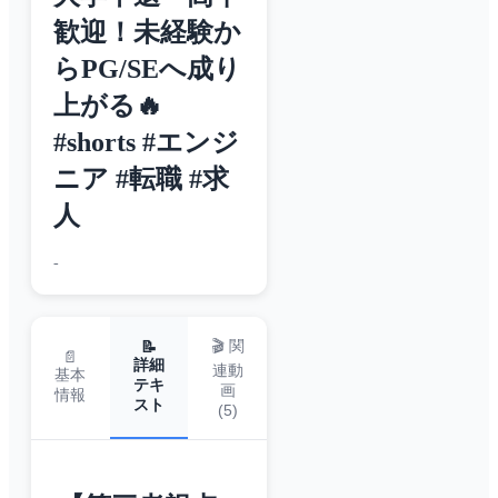
歓迎！未経験か
らPG/SEへ成り
上がる🔥
#shorts #エンジ
ニア #転職 #求
人
-
🎬 関
📝
📄
詳細
連動
基本
テキ
画
情報
スト
(
5
)