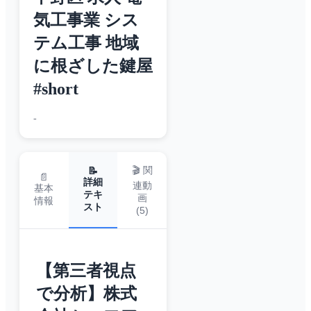
気工事業 シス
テム工事 地域
に根ざした鍵屋
#short
-
🎬 関
📝
📄
詳細
連動
基本
テキ
画
情報
スト
(
5
)
【第三者視点
で分析】株式