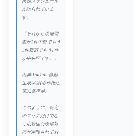
業務スケジュール
が語られていま
す。
「それから現地調
査が2件中野でもう
1件新宿でもう1件
が中央区です。」
出典:YouTube自動
生成字幕(著作権法
第32条準拠)
このように、特定
のエリアだけでな
く広範囲な現場対
応が示唆されてお