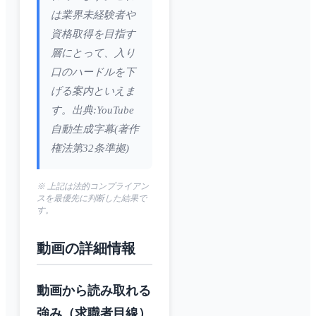
は業界未経験者や
資格取得を目指す
層にとって、入り
口のハードルを下
げる案内といえま
す。出典:YouTube
自動生成字幕(著作
権法第32条準拠)
※ 上記は法的コンプライアン
スを最優先に判断した結果で
す。
動画の詳細情報
動画から読み取れる
強み（求職者目線）