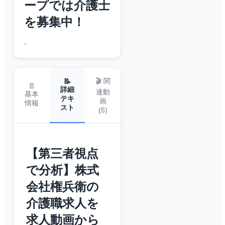
ープでは介護士
を募集中！
-
🎬 関
📝
📄
詳細
連動
基本
テキ
画
情報
スト
(
5
)
【第三者視点
で分析】株式
会社権兵衛の
介護職求人を
求人動画から