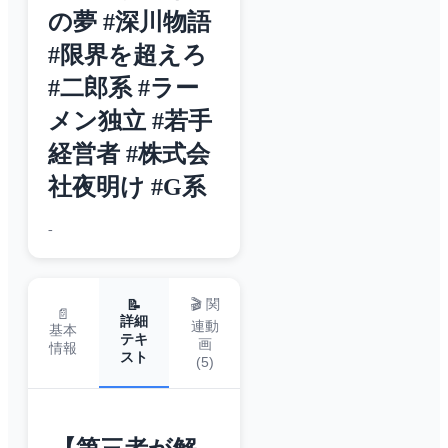
の夢 #深川物語
#限界を超えろ
#二郎系 #ラー
メン独立 #若手
経営者 #株式会
社夜明け #G系
-
🎬 関
📝
📄
詳細
連動
基本
テキ
画
情報
スト
(
5
)