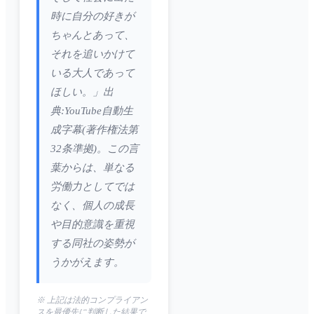
時に自分の好きが
ちゃんとあって、
それを追いかけて
いる大人であって
ほしい。」出
典:YouTube自動生
成字幕(著作権法第
32条準拠)。この言
葉からは、単なる
労働力としてでは
なく、個人の成長
や目的意識を重視
する同社の姿勢が
うかがえます。
※ 上記は法的コンプライアン
スを最優先に判断した結果で