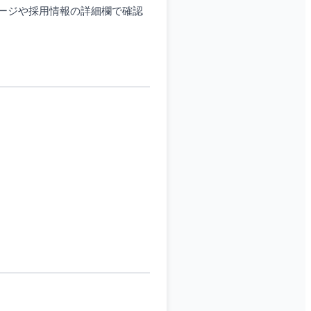
ージや採用情報の詳細欄で確認