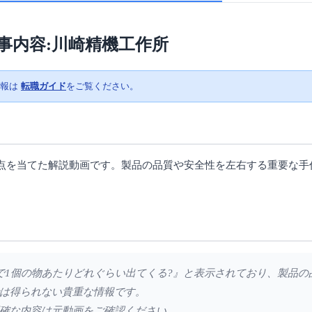
事内容:川崎精機工作所
情報は
転職ガイド
をご覧ください。
点を当てた解説動画です。製品の品質や安全性を左右する重要な手
る中で1個の物あたりどれぐらい出てくる?』と表示されており、製品
は得られない貴重な情報です。
確な内容は元動画をご確認ください。