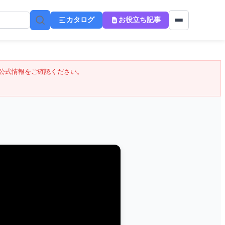
カタログ
お役立ち記事
公式情報をご確認ください。