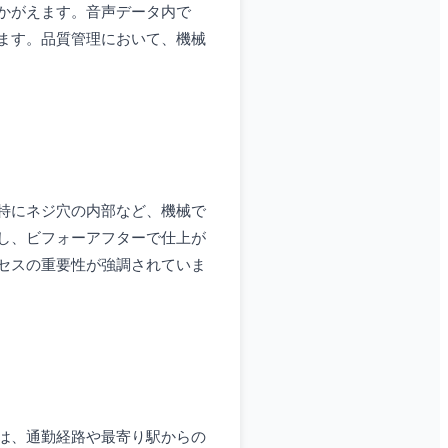
かがえます。音声データ内で
ます。品質管理において、機械
特にネジ穴の内部など、機械で
し、ビフォーアフターで仕上が
セスの重要性が強調されていま
は、通勤経路や最寄り駅からの