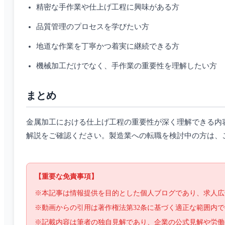
精密な手作業や仕上げ工程に興味がある方
品質管理のプロセスを学びたい方
地道な作業を丁寧かつ着実に継続できる方
機械加工だけでなく、手作業の重要性を理解したい方
まとめ
金属加工における仕上げ工程の重要性が深く理解できる内
解説をご確認ください。製造業への転職を検討中の方は、
【重要な免責事項】
※本記事は情報提供を目的とした個人ブログであり、求人広
※動画からの引用は著作権法第32条に基づく適正な範囲内
※記載内容は筆者の独自見解であり、企業の公式見解や労働