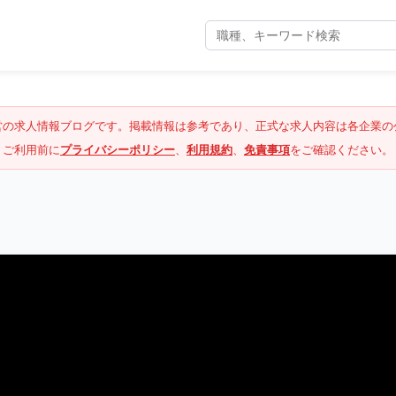
営の求人情報ブログです。掲載情報は参考であり、正式な求人内容は各企業の
ご利用前に
プライバシーポリシー
、
利用規約
、
免責事項
をご確認ください。