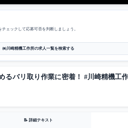
をチェックして応募可否を判断しましょう。
㈱川崎精機工作所の求人一覧を検索する
るバリ取り作業に密着！ #川崎精機工作所 
📝 詳細テキスト