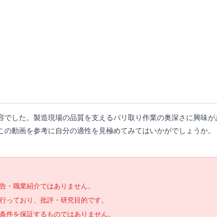
容でした。製造現場の品質を支えるバリ取り作業の奥深さに興味が
この動画を参考に自分の適性を見極めてみてはいかがでしょうか。
告・職業紹介ではありません。
で行っており、批評・研究目的です。
条件を保証するものではありません。