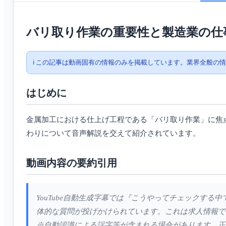
バリ取り作業の重要性と製造業の仕
ℹ️ この記事は動画固有の情報のみを掲載しています。業界全般の
はじめに
金属加工における仕上げ工程である「バリ取り作業」に焦
わりについて音声解説を交えて紹介されています。
動画内容の要約引用
YouTube自動生成字幕では『こうやってチェックす
体的な質問が投げかけられています。これは求人情報で
※自動認識による誤字等が含まれる場合があります。正