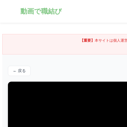
動画で職結び
【重要】
本サイトは個人運
← 戻る