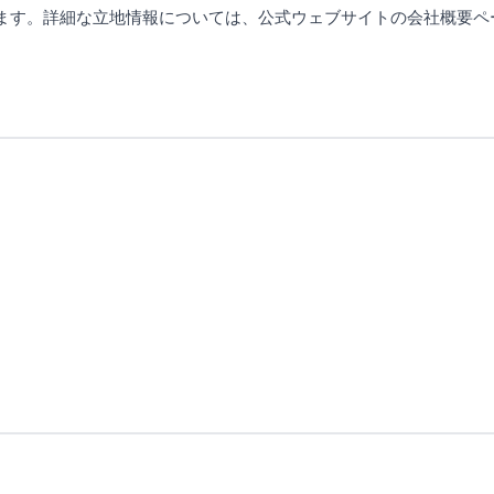
ます。詳細な立地情報については、公式ウェブサイトの会社概要ペ