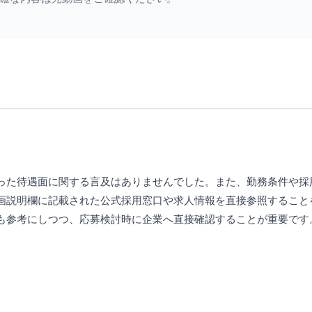
った待遇面に関する言及はありませんでした。また、勤務条件や採
画説明欄に記載された公式採用窓口や求人情報を直接参照すること
も参考にしつつ、応募検討時に企業へ直接確認することが重要です