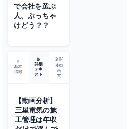
で会社を選ぶ
人、ぶっちゃ
けどう？？
-
🎬 関
📝
📄
詳細
連動
基本
テキ
画
情報
スト
(
5
)
【動画分析】
三星電気の施
工管理は年収