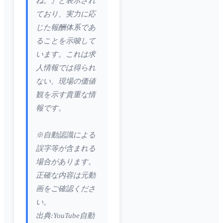
ね。』と表示され
ており、実力に応
じた報酬体系であ
ることを示唆して
います。これは求
人情報では得られ
ない、現場の価値
観を示す貴重な情
報です。
※自動認識による
誤字等が含まれる
場合があります。
正確な内容は元動
画をご確認くださ
い。
出典:YouTube自動