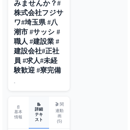
みませんか？#
株式会社フジサ
ワ#埼玉県 #八
潮市 #サッシ #
職人 #建設業 #
建設会社#正社
員 #求人#未経
験歓迎 #寮完備
-
🎬 関
📝
📄
詳細
連動
基本
テキ
画
情報
スト
(
5
)