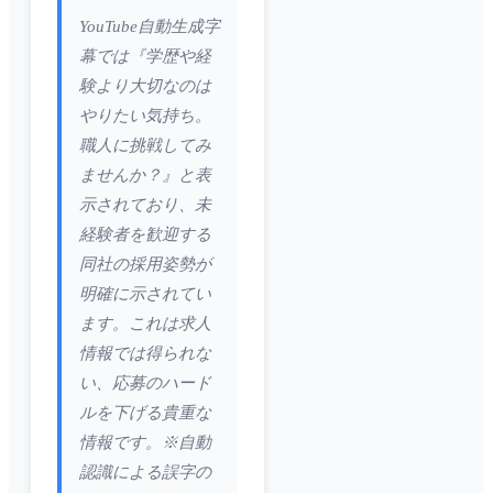
YouTube自動生成字
幕では『学歴や経
験より大切なのは
やりたい気持ち。
職人に挑戦してみ
ませんか？』と表
示されており、未
経験者を歓迎する
同社の採用姿勢が
明確に示されてい
ます。これは求人
情報では得られな
い、応募のハード
ルを下げる貴重な
情報です。※自動
認識による誤字の