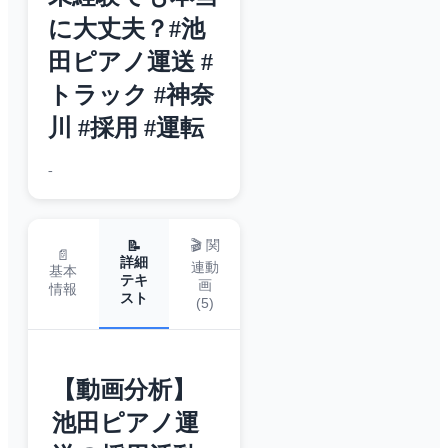
に大丈夫？#池
田ピアノ運送 #
トラック #神奈
川 #採用 #運転
-
🎬 関
📝
📄
詳細
連動
基本
テキ
画
情報
スト
(
5
)
【動画分析】
池田ピアノ運