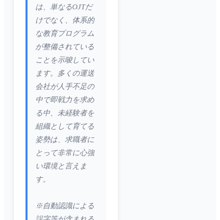
は、単なるOJTだ
けでなく、体系的
な教育プログラム
が整備されている
ことを示唆してい
ます。多くの運送
会社が人手不足の
中で即戦力を求め
る中、未経験者を
組織として育てる
姿勢は、求職者に
とって非常に心強
い環境と言えま
す。
※自動認識による
誤字等が含まれる