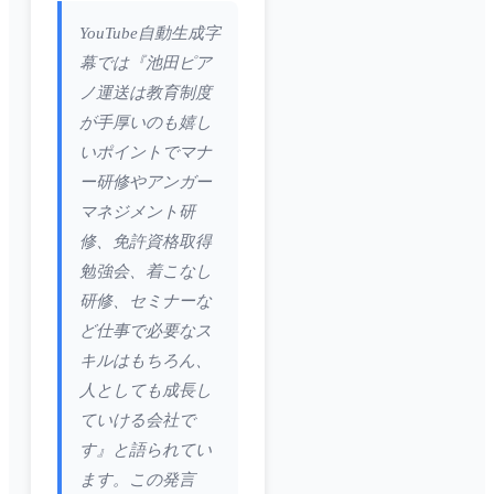
YouTube自動生成字
幕では『池田ピア
ノ運送は教育制度
が手厚いのも嬉し
いポイントでマナ
ー研修やアンガー
マネジメント研
修、免許資格取得
勉強会、着こなし
研修、セミナーな
ど仕事で必要なス
キルはもちろん、
人としても成長し
ていける会社で
す』と語られてい
ます。この発言