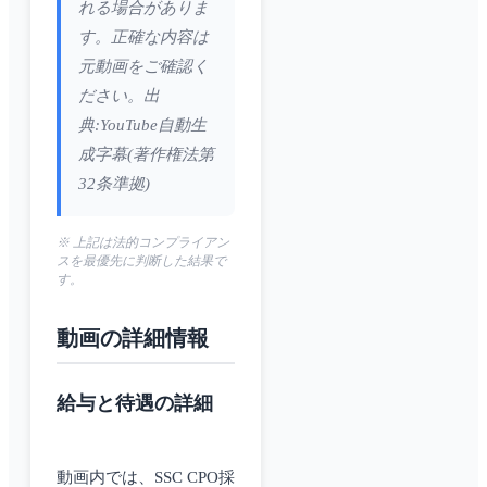
れる場合がありま
す。正確な内容は
元動画をご確認く
ださい。出
典:YouTube自動生
成字幕(著作権法第
32条準拠)
※ 上記は法的コンプライアン
スを最優先に判断した結果で
す。
動画の詳細情報
給与と待遇の詳細
動画内では、SSC CPO採