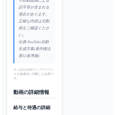
※自動認識による
誤字等が含まれる
場合があります。
正確な内容は元動
画をご確認くださ
い。
出典:YouTube自動
生成字幕(著作権法
第32条準拠)
※ 上記は法的コンプライアン
スを最優先に判断した結果で
す。
動画の詳細情報
給与と待遇の詳細