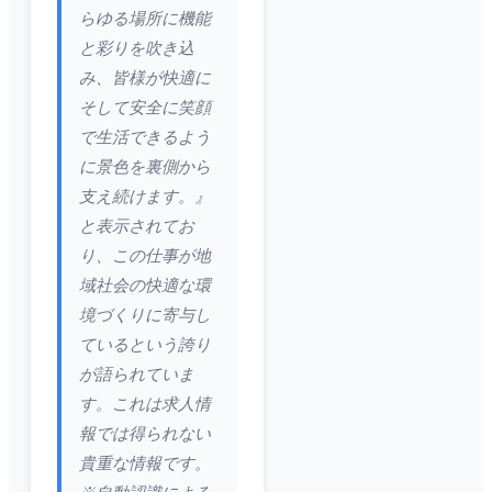
らゆる場所に機能
と彩りを吹き込
み、皆様が快適に
そして安全に笑顔
で生活できるよう
に景色を裏側から
支え続けます。』
と表示されてお
り、この仕事が地
域社会の快適な環
境づくりに寄与し
ているという誇り
が語られていま
す。これは求人情
報では得られない
貴重な情報です。