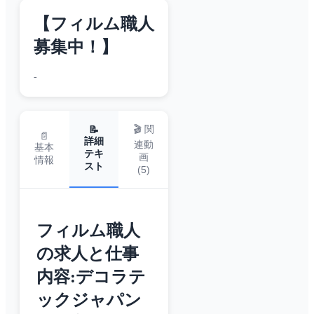
【フィルム職人
募集中！】
-
🎬 関
📝
📄
詳細
連動
基本
テキ
画
情報
スト
(
5
)
フィルム職人
の求人と仕事
内容:デコラテ
ックジャパン