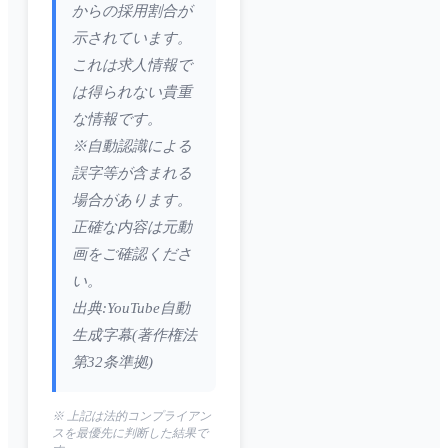
からの採用割合が
示されています。
これは求人情報で
は得られない貴重
な情報です。
※自動認識による
誤字等が含まれる
場合があります。
正確な内容は元動
画をご確認くださ
い。
出典:YouTube自動
生成字幕(著作権法
第32条準拠)
※ 上記は法的コンプライアン
スを最優先に判断した結果で