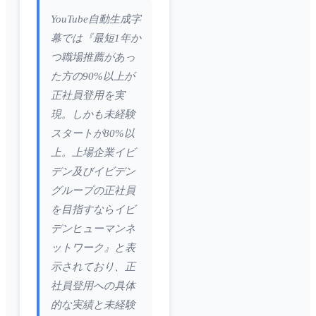
YouTube自動生成字
幕では『最短1年か
つ職場推薦があっ
た方の90%以上が
正社員登用を実
現。しかも未経験
スタートが80%以
上。上場企業イビ
デン及びイビデン
グループの正社員
を目指すならイビ
デンヒューマンネ
ットワーク』と表
示されており、正
社員登用への具体
的な実績と未経験