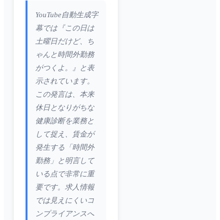
YouTube自動生成字
幕では『この日は
土曜日だけど、ち
ゃんと時間外勤務
がつくよ。』と表
示されています。
この発言は、本来
休日となりがちな
健康診断を業務と
して捉え、賃金が
発生する「時間外
勤務」と明言して
いる点で非常に重
要です。求人情報
では見えにくいコ
ンプライアンスへ