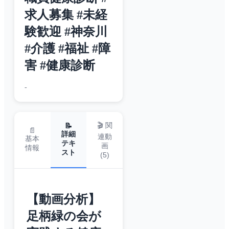
求人募集 #未経
験歓迎 #神奈川
#介護 #福祉 #障
害 #健康診断
-
🎬 関
📝
📄
詳細
連動
基本
テキ
画
情報
スト
(
5
)
【動画分析】
足柄緑の会が