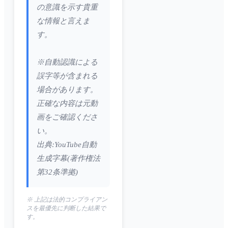
の意識を示す貴重
な情報と言えま
す。
※自動認識による
誤字等が含まれる
場合があります。
正確な内容は元動
画をご確認くださ
い。
出典:YouTube自動
生成字幕(著作権法
第32条準拠)
※ 上記は法的コンプライアン
スを最優先に判断した結果で
す。