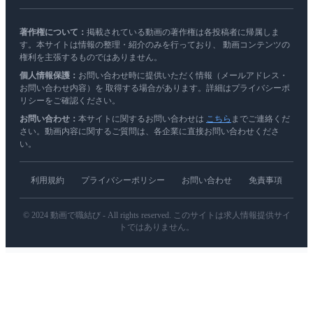
著作権について：
掲載されている動画の著作権は各投稿者に帰属しま
す。本サイトは情報の整理・紹介のみを行っており、 動画コンテンツの
権利を主張するものではありません。
個人情報保護：
お問い合わせ時に提供いただく情報（メールアドレス・
お問い合わせ内容）を 取得する場合があります。詳細はプライバシーポ
リシーをご確認ください。
お問い合わせ：
本サイトに関するお問い合わせは
こちら
までご連絡くだ
さい。動画内容に関するご質問は、各企業に直接お問い合わせくださ
い。
利用規約
プライバシーポリシー
お問い合わせ
免責事項
© 2024 動画で職結び - All rights reserved. このサイトは求人情報提供サイ
トではありません。