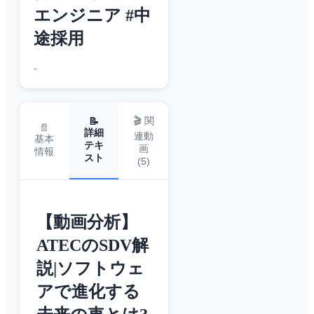
エンジニア #中
途採用
-
🎬 関
📝
📄
詳細
連動
基本
テキ
画
情報
スト
(
5
)
【動画分析】
ATECのSDV解
説|ソフトウェ
アで進化する