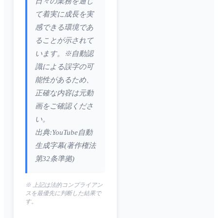
日々の業務を通じ
て着実に成長を実
感できる環境であ
ることが示されて
います。※自動認
識による誤字の可
能性があるため、
正確な内容は元動
画をご確認くださ
い。
出典:YouTube自動
生成字幕(著作権法
第32条準拠)
※ 上記は法的コンプライアン
スを最優先に判断した結果で
す。