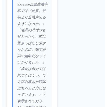
YouTube自動生成字
幕では『挨拶。最
初より全然声出る
ようになった。』
『道具の片付けも
変わったな。前は
置きっぱなし多か
ったのに。探す時
間の無駄だなって
分かりました。』
『成長は自分では
気づきにくい。で
も積み重ねた時間
はちゃんと力にな
っています。』と
表示されており、