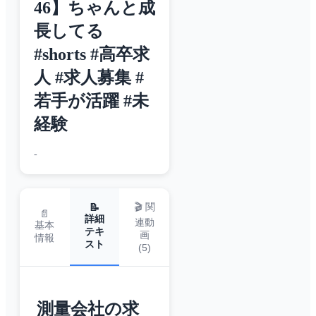
46】ちゃんと成
長してる
#shorts #高卒求
人 #求人募集 #
若手が活躍 #未
経験
-
🎬 関
📝
📄
詳細
連動
基本
テキ
画
情報
スト
(
5
)
測量会社の求