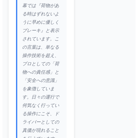
幕では『荷物があ
る時はずれないよ
うに早めに優しく
ブレーキ』と表示
されています。こ
の言葉は、単なる
操作技術を超え、
プロとしての「荷
物への責任感」と
「安全への意識」
を象徴していま
す。日々の運行で
何気なく行ってい
る操作にこそ、ド
ライバーとしての
真価が現れること