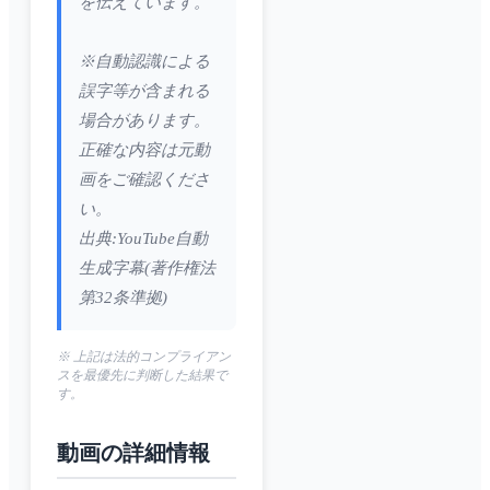
を伝えています。
※自動認識による
誤字等が含まれる
場合があります。
正確な内容は元動
画をご確認くださ
い。
出典:YouTube自動
生成字幕(著作権法
第32条準拠)
※ 上記は法的コンプライアン
スを最優先に判断した結果で
す。
動画の詳細情報