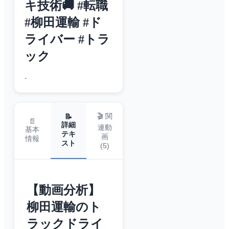
キ技術🚚 #転職
#柳田運輸 #ド
ライバー #トラ
ック
-
🎬 関
📝
📄
詳細
連動
基本
テキ
画
情報
スト
(
5
)
【動画分析】
柳田運輸のト
ラックドライ