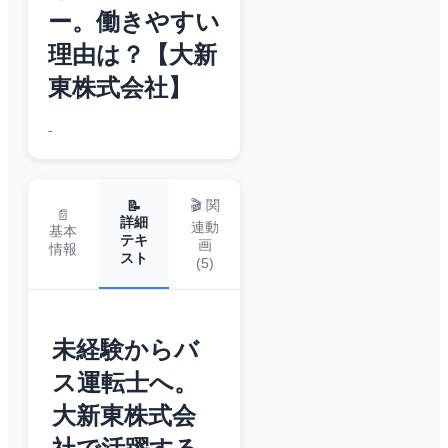
ー。働きやすい
理由は？【大新
東株式会社】
-
🎬 関
📝
📄
詳細
連動
基本
テキ
画
情報
スト
(
5
)
未経験からバ
ス運転士へ。
大新東株式会