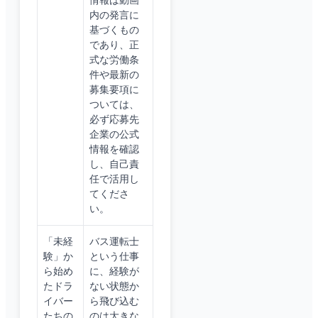
情報は動画
内の発言に
基づくもの
であり、正
式な労働条
件や最新の
募集要項に
ついては、
必ず応募先
企業の公式
情報を確認
し、自己責
任で活用し
てくださ
い。
「未経
バス運転士
験」か
という仕事
ら始め
に、経験が
たドラ
ない状態か
イバー
ら飛び込む
たちの
のは大きな