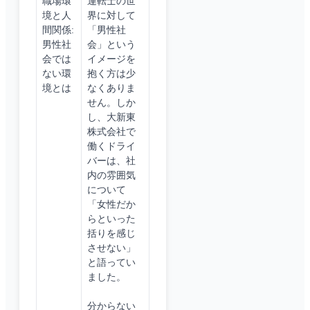
職場環
運転士の世
境と人
界に対して
間関係:
「男性社
男性社
会」という
会では
イメージを
ない環
抱く方は少
境とは
なくありま
せん。しか
し、大新東
株式会社で
働くドライ
バーは、社
内の雰囲気
について
「女性だか
らといった
括りを感じ
させない」
と語ってい
ました。
分からない