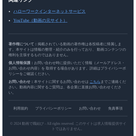
ハローワークインターネットサービス
YouTube（動画の元サイト）
著作権について：
掲載されている動画の著作権は各投稿者に帰属しま
す。本サイトは情報の整理・紹介のみを行っており、 動画コンテンツの
権利を主張するものではありません。
個人情報保護：
お問い合わせ時に提供いただく情報（メールアドレス・
お問い合わせ内容）を 取得する場合があります。詳細はプライバシーポ
リシーをご確認ください。
お問い合わせ：
本サイトに関するお問い合わせは
こちら
までご連絡くだ
さい。動画内容に関するご質問は、各企業に直接お問い合わせくださ
い。
利用規約
プライバシーポリシー
お問い合わせ
免責事項
© 2024 動画で職結び - All rights reserved. このサイトは求人情報提供サイ
トではありません。