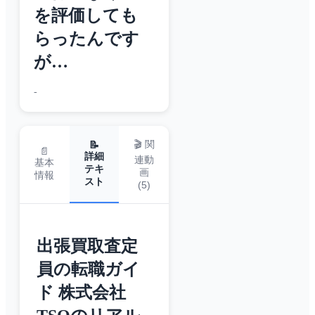
を評価しても
らったんです
が…
-
🎬 関
📝
📄
詳細
連動
基本
テキ
画
情報
スト
(
5
)
出張買取査定
員の転職ガイ
ド 株式会社