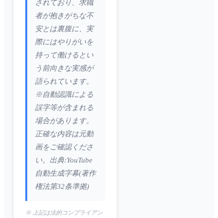
されており、求職
者が抱きがちな不
安とは裏腹に、実
際にはやりがいを
持って働けるとい
う前向きな実感が
語られています。
※自動認識による
誤字等が含まれる
場合があります。
正確な内容は元動
画をご確認くださ
い。出典:YouTube
自動生成字幕(著作
権法第32条準拠)
※ 上記は法的コンプライアン