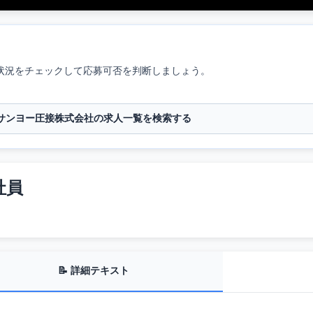
状況をチェックして応募可否を判断しましょう。
サンヨー圧接株式会社の求人一覧を検索する
正社員
📝 詳細テキスト