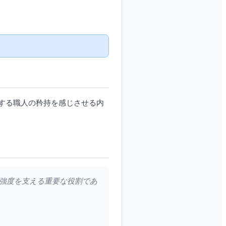
する職人の矜持を感じさせる内
の強度を支える重要な役割であ