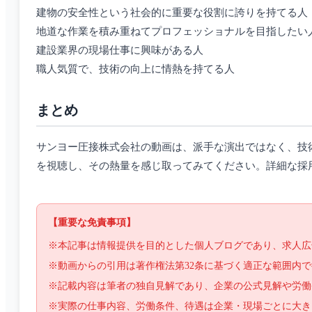
建物の安全性という社会的に重要な役割に誇りを持てる人
地道な作業を積み重ねてプロフェッショナルを目指したい
建設業界の現場仕事に興味がある人
職人気質で、技術の向上に情熱を持てる人
まとめ
サンヨー圧接株式会社の動画は、派手な演出ではなく、技
を視聴し、その熱量を感じ取ってみてください。詳細な採
【重要な免責事項】
※本記事は情報提供を目的とした個人ブログであり、求人広
※動画からの引用は著作権法第32条に基づく適正な範囲内
※記載内容は筆者の独自見解であり、企業の公式見解や労働
※実際の仕事内容、労働条件、待遇は企業・現場ごとに大き