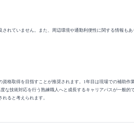
及されていません。また、周辺環境や通勤利便性に関する情報もあ
の資格取得を目指すことが推奨されます。1年目は現場での補助作業
高度な技術対応を行う熟練職人へと成長するキャリアパスが一般的で
されると考えられます。