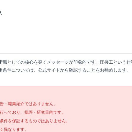
人
術職としての核心を突くメッセージが印象的です。圧接工という仕
用条件については、公式サイトから確認することをお勧めします。
告・職業紹介ではありません。
で行っており、批評・研究目的です。
条件を保証するものではありません。
く異なります。