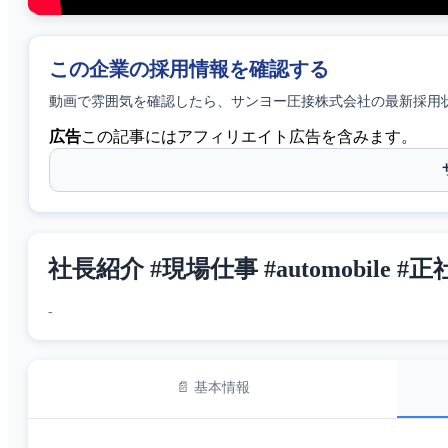
この企業の採用情報を確認する
動画で雰囲気を確認したら、
サンヨー圧接株式会社
の最新採用
広告
この記事にはアフィリエイト広告を含みます。
社長紹介 #現場仕事 #automobile #
-
📄 基本情報