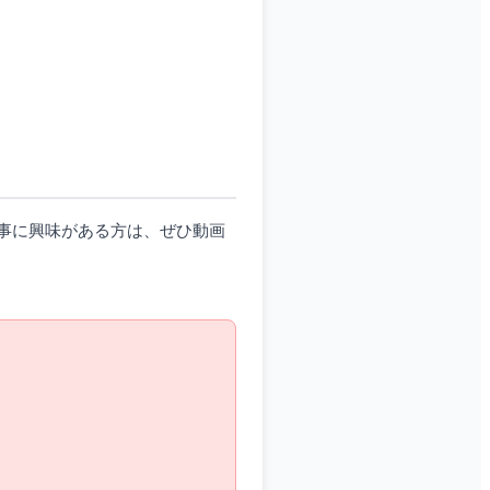
事に興味がある方は、ぜひ動画