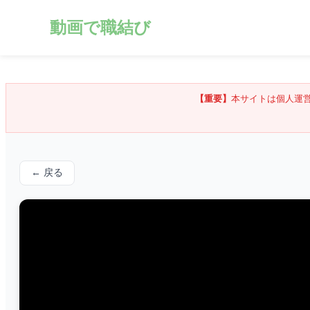
動画で職結び
【重要】
本サイトは個人運
← 戻る