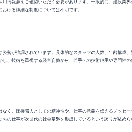
採用情報源をご確認いただく必要があります。一般的に、建設業界
における詳細な制度については不明です。
な姿勢が強調されています。具体的なスタッフの人数、年齢構成、
かし、技術を重視する経営姿勢から、若手への技術継承や専門性の
はなく、圧接職人としての精神性や、仕事の意義を伝えるメッセー
たちの仕事が次世代の社会基盤を形成しているという誇りが込めら