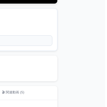
🎬 関連動画 (
5
)