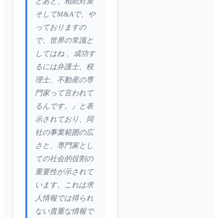
とあと、相続対策
そしてM&Aで、や
っておりますの
で、世界の常識と
してはね 、成功す
るには弁護士、税
理士、不動産の専
門家って言われて
るんです。』と表
示されており、同
社の事業範囲の広
さと、専門家とし
ての社会的役割の
重要性が示されて
います。これは求
人情報では得られ
ない貴重な情報で