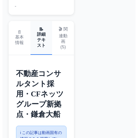
-
🎬 関
📝
📄
詳細
連動
基本
テキ
画
情報
スト
(
5
)
不動産コンサ
ルタント採
用・CFネッツ
グループ新拠
点・鎌倉大船
ℹ️ この記事は動画固有の