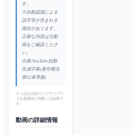
す。
※自動認識による
誤字等が含まれる
場合があります。
正確な内容は元動
画をご確認くださ
い。
出典:YouTube自動
生成字幕(著作権法
第32条準拠)
※ 上記は法的コンプライアン
スを最優先に判断した結果で
す。
動画の詳細情報