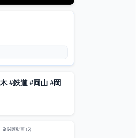
#鉄道 #岡山 #岡
🎬 関連動画 (
5
)