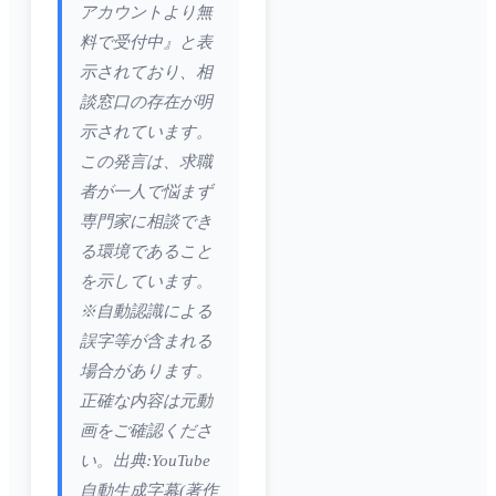
アカウントより無
料で受付中』と表
示されており、相
談窓口の存在が明
示されています。
この発言は、求職
者が一人で悩まず
専門家に相談でき
る環境であること
を示しています。
※自動認識による
誤字等が含まれる
場合があります。
正確な内容は元動
画をご確認くださ
い。出典:YouTube
自動生成字幕(著作