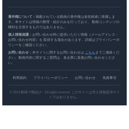
著作権について：
掲載されている動画の著作権は各投稿者に帰属しま
す。本サイトは情報の整理・紹介のみを行っており、 動画コンテンツの
権利を主張するものではありません。
個人情報保護：
お問い合わせ時に提供いただく情報（メールアドレス・
お問い合わせ内容）を 取得する場合があります。詳細はプライバシーポ
リシーをご確認ください。
お問い合わせ：
本サイトに関するお問い合わせは
こちら
までご連絡くだ
さい。動画内容に関するご質問は、各企業に直接お問い合わせくださ
い。
利用規約
プライバシーポリシー
お問い合わせ
免責事項
© 2024 動画で職結び - All rights reserved. このサイトは求人情報提供サイ
トではありません。