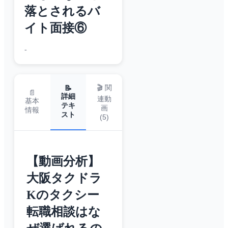
落とされるバ
イト面接⑥
-
🎬 関
📝
📄
詳細
連動
基本
テキ
画
情報
スト
(
5
)
【動画分析】
大阪タクドラ
Kのタクシー
転職相談はな