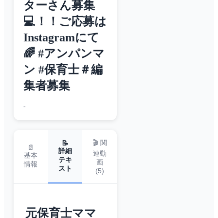
ターさん募集
💻！！ご応募は
Instagramにて
🌈 #アンパンマ
ン #保育士＃編
集者募集
-
🎬 関
📝
📄
詳細
連動
基本
テキ
画
情報
スト
(
5
)
元保育士ママ