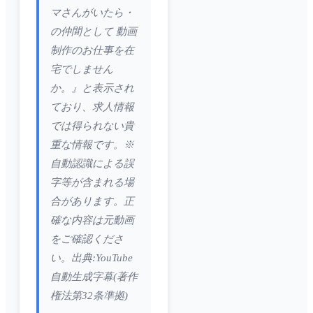
マさんがいたら・
の仲間として 動画
制作のお仕事を在
宅でしません
か。』と表示され
ており、求人情報
では得られない貴
重な情報です。※
自動認識による誤
字等が含まれる場
合があります。正
確な内容は元動画
をご確認くださ
い。出典:YouTube
自動生成字幕(著作
権法第32条準拠)