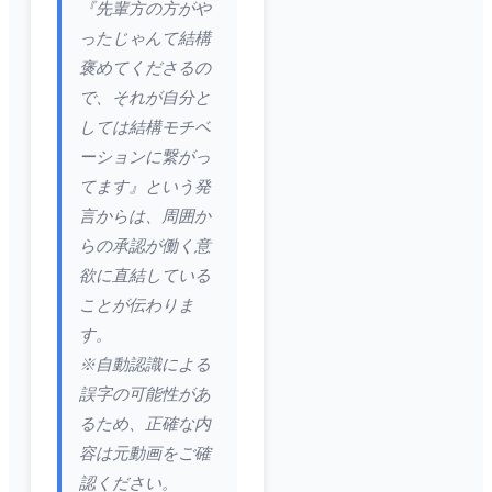
『先輩方の方がや
ったじゃんて結構
褒めてくださるの
で、それが自分と
しては結構モチベ
ーションに繋がっ
てます』という発
言からは、周囲か
らの承認が働く意
欲に直結している
ことが伝わりま
す。
※自動認識による
誤字の可能性があ
るため、正確な内
容は元動画をご確
認ください。