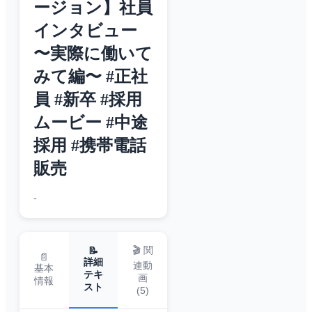
ージョン】社員
インタビュー
〜実際に働いて
みて編〜 #正社
員 #新卒 #採用
ムービー #中途
採用 #携帯電話
販売
-
🎬 関
📝
📄
詳細
連動
基本
テキ
画
情報
スト
(
5
)