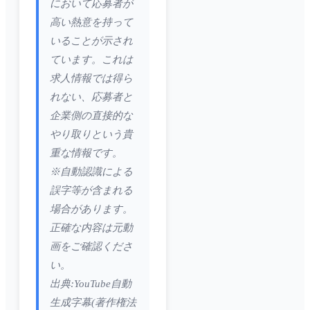
において応募者が
高い熱意を持って
いることが示され
ています。これは
求人情報では得ら
れない、応募者と
企業側の直接的な
やり取りという貴
重な情報です。
※自動認識による
誤字等が含まれる
場合があります。
正確な内容は元動
画をご確認くださ
い。
出典:YouTube自動
生成字幕(著作権法