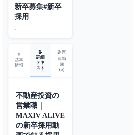
新卒募集#新卒
採用
-
🎬 関
📝
📄
詳細
連動
基本
テキ
画
情報
スト
(
5
)
不動産投資の
営業職｜
MAXIV ALIVE
の新卒採用動