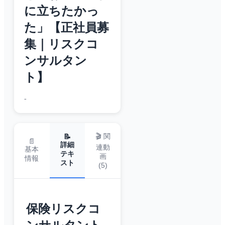
に立ちたかっ
た」【正社員募
集｜リスクコ
ンサルタン
ト】
-
🎬 関
📝
📄
詳細
連動
基本
テキ
画
情報
スト
(
5
)
保険リスクコ