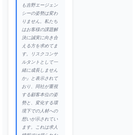
も吉野エージェン
シーの姿勢は変わ
りません。私たち
はお客様の課題解
決に誠実に向き合
える方を求めてま
す。リスクコンサ
ルタントとして一
緒に成長しません
か』と表示されて
おり、同社が重視
する顧客本位の姿
勢と、変化する環
境下での人材への
想いが示されてい
ます。これは求人