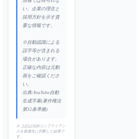
情報では得られな
い、企業の理念と
採用方針を示す貴
重な情報です。
※自動認識による
誤字等が含まれる
場合があります。
正確な内容は元動
画をご確認くださ
い。
出典:YouTube自動
生成字幕(著作権法
第32条準拠)
※ 上記は法的コンプライアン
スを最優先に判断した結果で
す。