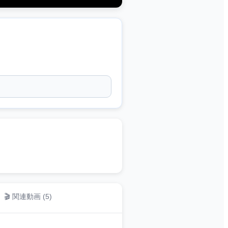
🎬 関連動画 (
5
)