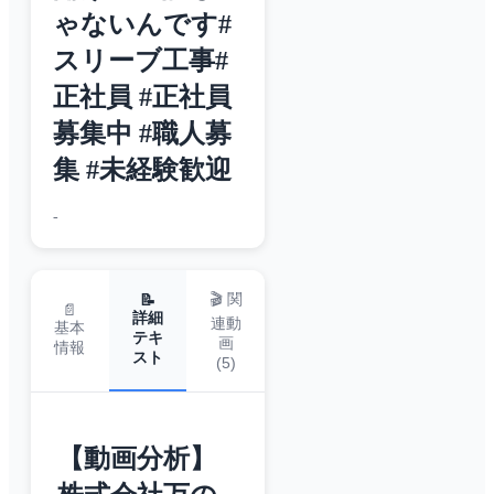
ゃないんです#
スリーブ工事#
正社員 #正社員
募集中 #職人募
集 #未経験歓迎
-
🎬 関
📝
📄
詳細
連動
基本
テキ
画
情報
スト
(
5
)
【動画分析】