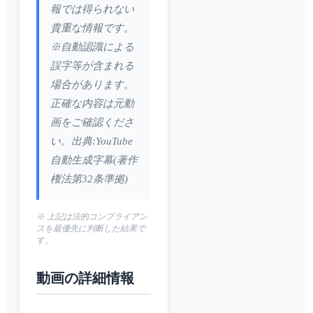
報では得られない
貴重な情報です。
※自動認識による
誤字等が含まれる
場合があります。
正確な内容は元動
画をご確認くださ
い。出典:YouTube
自動生成字幕(著作
権法第32条準拠)
※ 上記は法的コンプライアン
スを最優先に判断した結果で
す。
動画の詳細情報