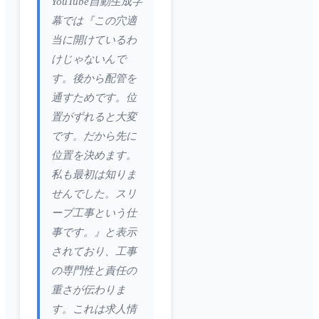
YouTube自動生成字
幕では『この穴適
当に開けているわ
けじゃないんで
す。後から配管を
通すためです。位
置がずれると大変
です。だから先に
位置を決めます。
私も最初は知りま
せんでした。スリ
ーブ工事という仕
事です。』と表示
されており、工事
の専門性と責任の
重さが伝わりま
す。これは求人情