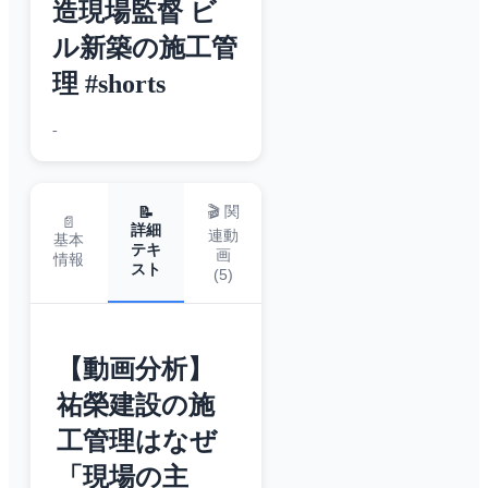
造現場監督 ビ
ル新築の施工管
理 #shorts
-
🎬 関
📝
📄
詳細
連動
基本
テキ
画
情報
スト
(
5
)
【動画分析】
祐榮建設の施
工管理はなぜ
「現場の主