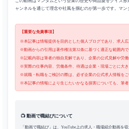
この動画はマンダムという企業の歴史や商品愛をクイズ形
ャンネルを通じて理念や社風を掴むのが第一歩です。マン
【重要な免責事項】
※本記事は情報提供を目的とした個人ブログであり、求人広
※動画からの引用は著作権法第32条に基づく適正な範囲内
※記載内容は筆者の独自見解であり、企業の公式見解や労働
※実際の仕事内容、労働条件、待遇は企業・現場ごとに大き
※就職・転職をご検討の際は、必ず企業の公式求人情報をご
※本記事の情報により生じたいかなる損害についても、筆者
📺 動画で職結びについて
「動画で職結び」は、YouTube上の求人・職場紹介動画