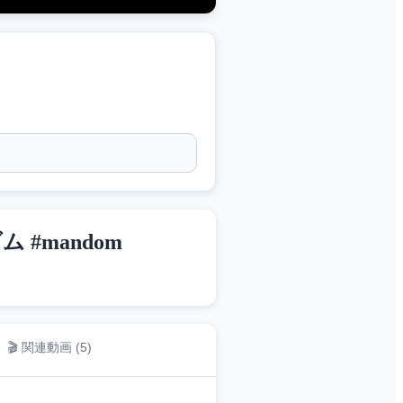
 #mandom
🎬 関連動画 (
5
)