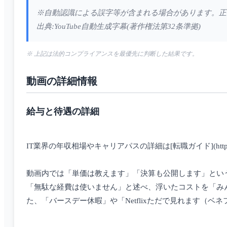
※自動認識による誤字等が含まれる場合があります。正
出典:YouTube自動生成字幕(著作権法第32条準拠)
※ 上記は法的コンプライアンスを最優先に判断した結果です。
動画の詳細情報
給与と待遇の詳細
IT業界の年収相場やキャリアパスの詳細は[転職ガイド](https://www.
動画内では「単価は教えます」「決算も公開します」とい
「無駄な経費は使いません」と述べ、浮いたコストを「み
た、「バースデー休暇」や「Netflixただで見れます（