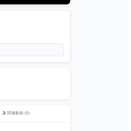
🎬 関連動画 (
5
)