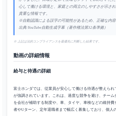
心して働ける環境と、家庭との両立のしやすさが示され
貴重な情報です。
※自動認識による誤字の可能性があるため、正確な内容
出典:YouTube自動生成字幕（著作権法第32条準拠）
※ 上記は法的コンプライアンスを最優先に判断した結果です。
動画の詳細情報
給与と待遇の詳細
富士ホンダでは、従業員が安心して働ける待遇が整えられ
が強調されています。これは、過度な競争を避け、チーム全
を会社が補助する制度や、車、タイヤ、車検などの維持費
者やUターン、定年退職者まで幅広く募集しており、個人