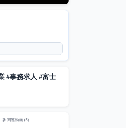
 #事務求人 #富士
🎬 関連動画 (
5
)