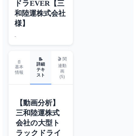
ドラEVER【三
和陸運株式会社
様】
-
🎬 関
📝
📄
詳細
連動
基本
テキ
画
情報
スト
(
5
)
【動画分析】
三和陸運株式
会社の大型ト
ラックドライ