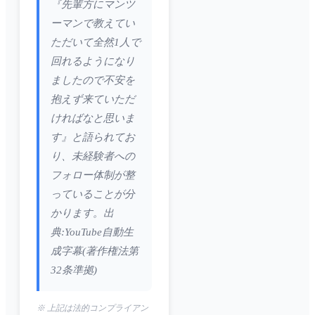
『先輩方にマンツ
ーマンで教えてい
ただいて全然1人で
回れるようになり
ましたので不安を
抱えず来ていただ
ければなと思いま
す』と語られてお
り、未経験者への
フォロー体制が整
っていることが分
かります。出
典:YouTube自動生
成字幕(著作権法第
32条準拠)
※ 上記は法的コンプライアン