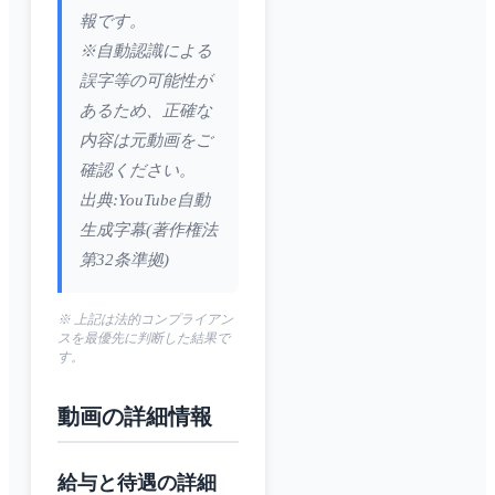
報です。
※自動認識による
誤字等の可能性が
あるため、正確な
内容は元動画をご
確認ください。
出典:YouTube自動
生成字幕(著作権法
第32条準拠)
※ 上記は法的コンプライアン
スを最優先に判断した結果で
す。
動画の詳細情報
給与と待遇の詳細