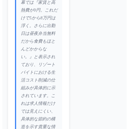
幕では『家賃と高
熱費が0円。これだ
けで5から8万円は
浮く。さらに出勤
日は昼夜弁当無料
だから食費もほと
んどかからな
い。』と表示され
ており、リゾート
バイトにおける生
活コスト削減の仕
組みが具体的に示
されています。こ
れは求人情報だけ
では見えにくい、
具体的な節約の構
造を示す貴重な情