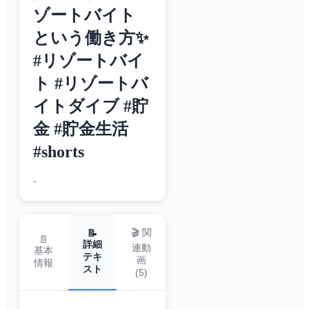
ゾートバイト
という働き方✨
#リゾートバイ
ト #リゾートバ
イトダイブ #貯
金 #貯金生活
#shorts
-
🎬 関
📝
📄
詳細
連動
基本
テキ
画
情報
スト
(
5
)