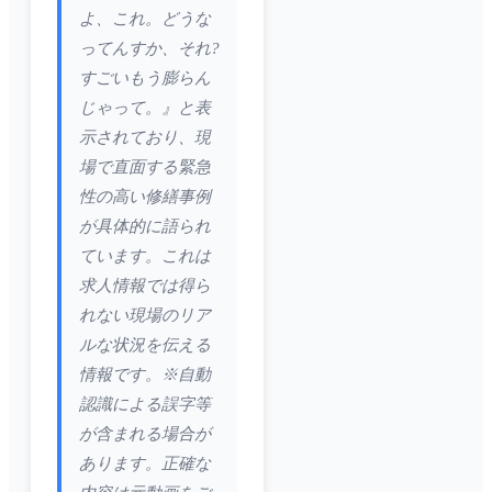
よ、これ。どうな
ってんすか、それ?
すごいもう膨らん
じゃって。』と表
示されており、現
場で直面する緊急
性の高い修繕事例
が具体的に語られ
ています。これは
求人情報では得ら
れない現場のリア
ルな状況を伝える
情報です。※自動
認識による誤字等
が含まれる場合が
あります。正確な