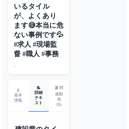
いるタイル
が、よくあり
ます😅本当に危
ない事例です💦
#求人 #現場監
督 #職人 #事務
-
🎬 関
📝
📄
詳細
連動
基本
テキ
画
情報
スト
(
5
)