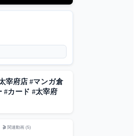
宰府店 #マンガ倉
 #カード #太宰府
🎬 関連動画 (
5
)