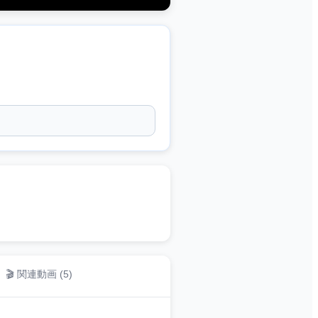
🎬 関連動画 (
5
)