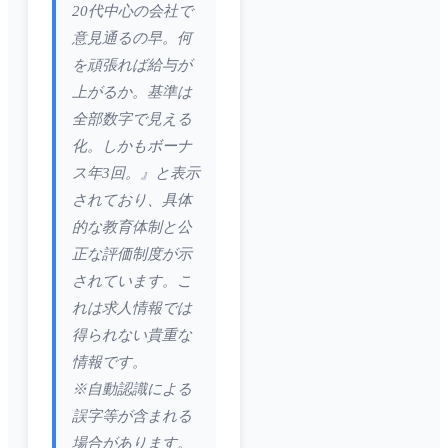
20代中心の会社で
意見通るの早。何
を頑張れば給与が
上がるか。基準は
全部数字で見える
化。しかもボーナ
ス年3回。』と表示
されており、具体
的な教育体制と公
正な評価制度が示
されています。こ
れは求人情報では
得られない貴重な
情報です。
※自動認識による
誤字等が含まれる
場合があります。