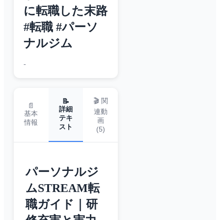
に転職した末路
#転職 #パーソ
ナルジム
-
🎬 関
📝
📄
詳細
連動
基本
テキ
画
情報
スト
(
5
)
パーソナルジ
ムSTREAM転
職ガイド｜研