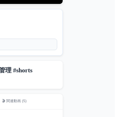
#shorts
🎬 関連動画 (
5
)