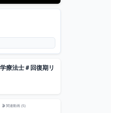
学療法士＃回復期リ
🎬 関連動画 (
5
)