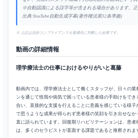
※自動認識による誤字等が含まれる場合があります。正
出典:YouTube自動生成字幕(著作権法第32条準拠)
※ 上記は法的コンプライアンスを最優先に判断した結果です。
動画の詳細情報
理学療法士の仕事におけるやりがいと葛藤
動画内では、理学療法士として働くスタッフが、日々の業
ンを通じて怪我や病気で困っている患者様の手助けをでき
合い、直接的な支援を行えることに意義を感じている様子
で思うような成果が得られず患者様の笑顔を引き出せなか
直に語られています。回復期リハビリテーションは、患者
は、多くのセラピストが直面する課題であると推察されま