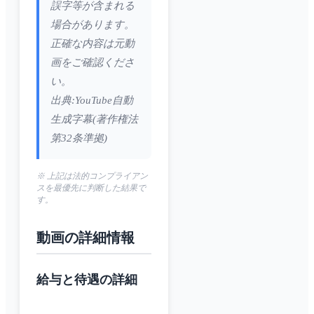
誤字等が含まれる
場合があります。
正確な内容は元動
画をご確認くださ
い。
出典:YouTube自動
生成字幕(著作権法
第32条準拠)
※ 上記は法的コンプライアン
スを最優先に判断した結果で
す。
動画の詳細情報
給与と待遇の詳細