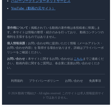
ハローワークインターネットサービス
YouTube（動画の元サイト）
著作権について：
掲載されている動画の著作権は各投稿者に帰属しま
す。本サイトは情報の整理・紹介のみを行っており、 動画コンテンツの
権利を主張するものではありません。
個人情報保護：
お問い合わせ時に提供いただく情報（メールアドレス・
お問い合わせ内容）を 取得する場合があります。詳細はプライバシーポ
リシーをご確認ください。
お問い合わせ：
本サイトに関するお問い合わせは
こちら
までご連絡くだ
さい。動画内容に関するご質問は、各企業に直接お問い合わせくださ
い。
利用規約
プライバシーポリシー
お問い合わせ
免責事項
© 2024 動画で職結び - All rights reserved. このサイトは求人情報提供サイ
トではありません。