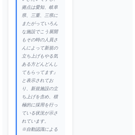
拠点は愛知、岐阜
県、三重、三県に
またがっていろん
な施設でこう展開
もその時の人員さ
んによって新規の
立ち上げもやる気
ある方どんどんし
てもらってます』
と表示されてお
り、新規施設の立
ち上げを含め、積
極的に採用を行っ
ている状況が示さ
れています。
※自動認識による