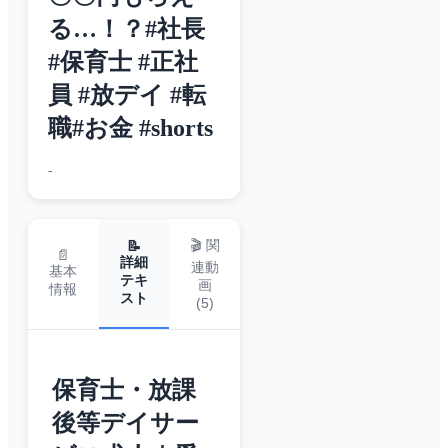
る…！？#社長
#保育士 #正社
員 #放デイ #転
職#お金 #shorts
-
🎬 関
📝
📄
詳細
連動
基本
テキ
画
情報
スト
(
5
)
保育士・放課
後等デイサー