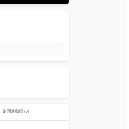
🎬 関連動画 (
5
)