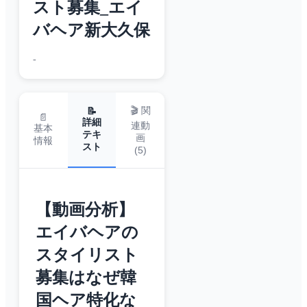
スト募集_エイ
バヘア新大久保
-
🎬 関
📝
📄
詳細
連動
基本
テキ
画
情報
スト
(
5
)
【動画分析】
エイバヘアの
スタイリスト
募集はなぜ韓
国ヘア特化な