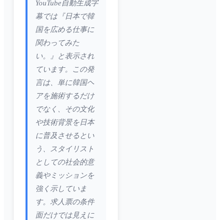
YouTube自動生成字
幕では『日本で韓
国を広める仕事に
関わってみた
い。』と表示され
ています。この発
言は、単に韓国ヘ
アを施術するだけ
でなく、その文化
や技術背景を日本
に普及させるとい
う、スタイリスト
としての社会的意
義やミッションを
強く示していま
す。求人票の条件
面だけでは見えに