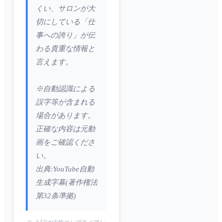
くい、サロンが大
切にしている「仕
事への誇り」が伝
わる貴重な情報と
言えます。
※自動認識による
誤字等が含まれる
場合があります。
正確な内容は元動
画をご確認くださ
い。
出典:YouTube自動
生成字幕(著作権法
第32条準拠)