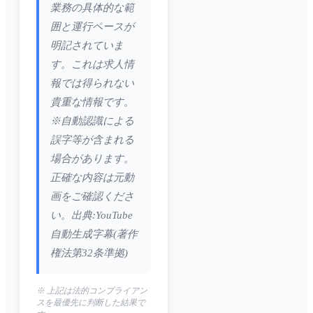
業務の具体的な範
囲と運行ペースが
明記されていま
す。これは求人情
報では得られない
貴重な情報です。
※自動認識による
誤字等が含まれる
場合があります。
正確な内容は元動
画をご確認くださ
い。出典:YouTube
自動生成字幕(著作
権法第32条準拠)
※ 上記は法的コンプライアン
スを最優先に判断した結果で