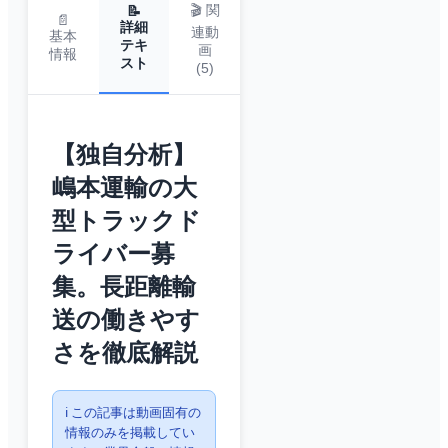
🎬 関
📝
📄
詳細
連動
基本
テキ
画
情報
スト
(
5
)
【独自分析】
嶋本運輸の大
型トラックド
ライバー募
集。長距離輸
送の働きやす
さを徹底解説
ℹ️ この記事は動画固有の
情報のみを掲載してい