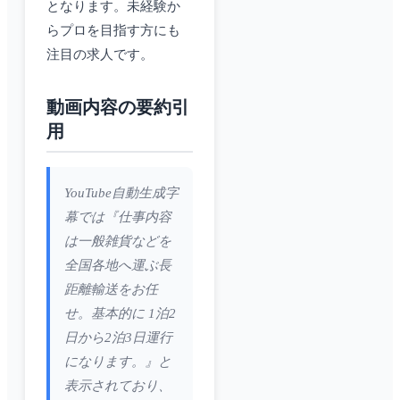
となります。未経験か
らプロを目指す方にも
注目の求人です。
動画内容の要約引
用
YouTube自動生成字
幕では『仕事内容
は一般雑貨などを
全国各地へ運ぶ長
距離輸送をお任
せ。基本的に 1泊2
日から2泊3日運行
になります。』と
表示されており、