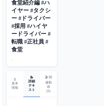
食堂紹介編 #ハ
イヤー #タクシ
ー #ドライバー
#採用 #ハイヤ
ードライバー #
転職 #正社員 #
食堂
-
🎬 関
📝
📄
詳細
連動
基本
テキ
画
情報
スト
(
5
)