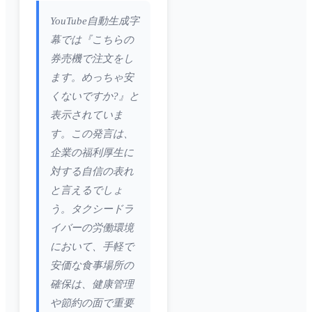
YouTube自動生成字
幕では『こちらの
券売機で注文をし
ます。めっちゃ安
くないですか?』と
表示されていま
す。この発言は、
企業の福利厚生に
対する自信の表れ
と言えるでしょ
う。タクシードラ
イバーの労働環境
において、手軽で
安価な食事場所の
確保は、健康管理
や節約の面で重要