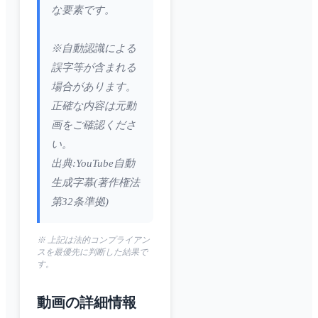
な要素です。
※自動認識による
誤字等が含まれる
場合があります。
正確な内容は元動
画をご確認くださ
い。
出典:YouTube自動
生成字幕(著作権法
第32条準拠)
※ 上記は法的コンプライアン
スを最優先に判断した結果で
す。
動画の詳細情報