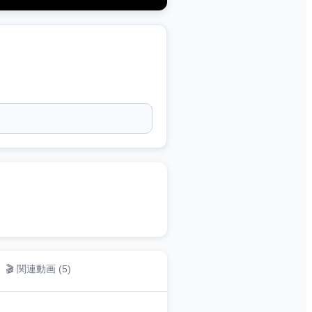
🎬 関連動画 (
5
)