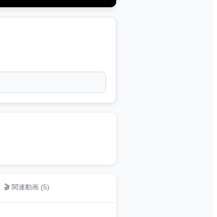
🎬 関連動画 (
5
)